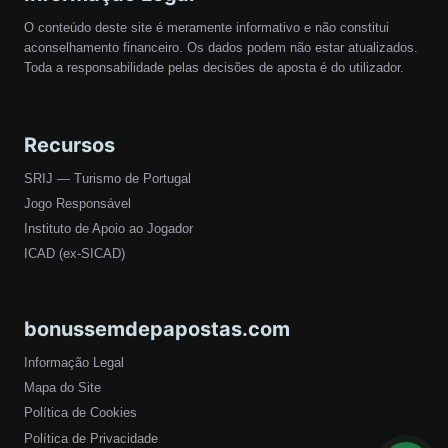
O conteúdo deste site é meramente informativo e não constitui
aconselhamento financeiro. Os dados podem não estar atualizados.
Toda a responsabilidade pelas decisões de aposta é do utilizador.
Recursos
SRIJ — Turismo de Portugal
Jogo Responsável
Instituto de Apoio ao Jogador
ICAD (ex-SICAD)
bonussemdepapostas.com
Informação Legal
Mapa do Site
Política de Cookies
Política de Privacidade