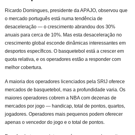
Ricardo Domingues, presidente da APAJO, observou que
o mercado português está numa tendência de
desaceleração — o crescimento abrandou dos 30%
anuais para cerca de 10%. Mas esta desaceleração no
crescimento global esconde dinâmicas interessantes em
desportos específicos. O basquetebol está a crescer em
quota relativa, e os operadores estão a responder com
melhor cobertura.
A maioria dos operadores licenciados pela SRIJ oferece
mercados de basquetebol, mas a profundidade varia. Os
maiores operadores cobrem a NBA com dezenas de
mercados por jogo — handicap, total de pontos, quartos,
jogadores. Operadores mais pequenos podem oferecer
apenas o vencedor do jogo e o total de pontos.