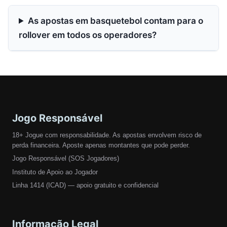
As apostas em basquetebol contam para o
rollover em todos os operadores?
Jogo Responsável
18+ Jogue com responsabilidade. As apostas envolvem risco de
perda financeira. Aposte apenas montantes que pode perder.
Jogo Responsável (SOS Jogadores)
Instituto de Apoio ao Jogador
Linha 1414 (ICAD) — apoio gratuito e confidencial
Informação Legal