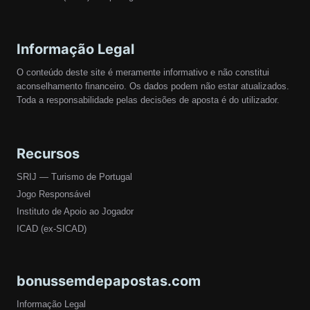
Informação Legal
O conteúdo deste site é meramente informativo e não constitui
aconselhamento financeiro. Os dados podem não estar atualizados.
Toda a responsabilidade pelas decisões de aposta é do utilizador.
Recursos
SRIJ — Turismo de Portugal
Jogo Responsável
Instituto de Apoio ao Jogador
ICAD (ex-SICAD)
bonussemdepapostas.com
Informação Legal