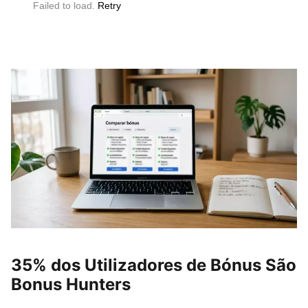
Failed to load.
Retry
35% dos Utilizadores de Bónus São
Bonus Hunters