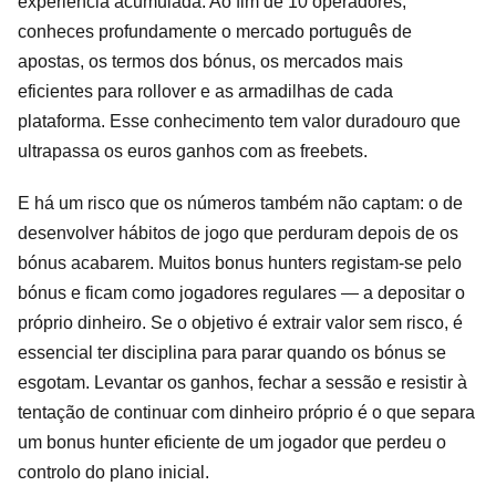
experiência acumulada. Ao fim de 10 operadores,
conheces profundamente o mercado português de
apostas, os termos dos bónus, os mercados mais
eficientes para rollover e as armadilhas de cada
plataforma. Esse conhecimento tem valor duradouro que
ultrapassa os euros ganhos com as freebets.
E há um risco que os números também não captam: o de
desenvolver hábitos de jogo que perduram depois de os
bónus acabarem. Muitos bonus hunters registam-se pelo
bónus e ficam como jogadores regulares — a depositar o
próprio dinheiro. Se o objetivo é extrair valor sem risco, é
essencial ter disciplina para parar quando os bónus se
esgotam. Levantar os ganhos, fechar a sessão e resistir à
tentação de continuar com dinheiro próprio é o que separa
um bonus hunter eficiente de um jogador que perdeu o
controlo do plano inicial.