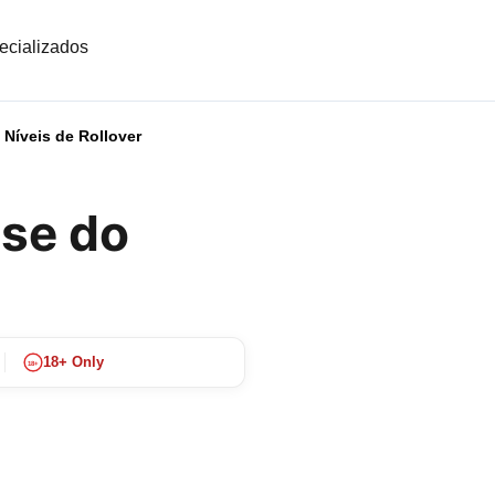
ecializados
 Níveis de Rollover
ise do
18+ Only
18+