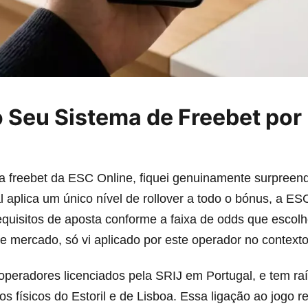
o Seu Sistema de Freebet por 
 a freebet da ESC Online, fiquei genuinamente surpreen
 aplica um único nível de rollover a todo o bónus, a ES
equisitos de aposta conforme a faixa de odds que esco
e mercado, só vi aplicado por este operador no context
peradores licenciados pela SRIJ em Portugal, e tem raí
 físicos do Estoril e de Lisboa. Essa ligação ao jogo 