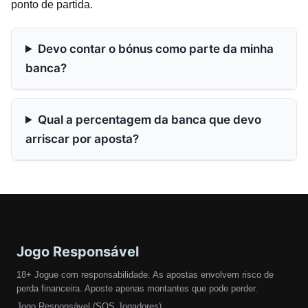
ponto de partida.
Devo contar o bónus como parte da minha
banca?
Qual a percentagem da banca que devo
arriscar por aposta?
Jogo Responsável
18+ Jogue com responsabilidade. As apostas envolvem risco de
perda financeira. Aposte apenas montantes que pode perder.
Jogo Responsável (SOS Jogadores)