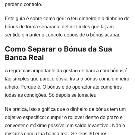
perder o controlo.
Este guia é sobre como gerir o teu dinheiro e o dinheiro de
bónus de forma separada, definir limites que façam
sentido e manter o controlo depois de o bónus acabar.
Como Separar o Bónus da Sua
Banca Real
A regra mais importante da gestão de banca com bónus é
tão simples que parece óbvia: trata o bónus como dinheiro
alheio. Porque é. O bónus é do operador até cumprires
todas as condições. Só depois se torna teu.
Na prática, isto significa que o dinheiro de bónus tem um
objetivo específico: cumprir o rollover dentro do prazo e
converter o máximo possível em saldo levantável. Não o
mistures com a tua banca real. Se tens 30 euros